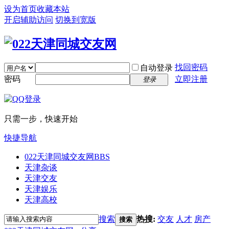
设为首页
收藏本站
开启辅助访问
切换到宽版
找回密码
自动登录
密码
立即注册
登录
只需一步，快速开始
快捷导航
022天津同城交友网
BBS
天津杂谈
天津交友
天津娱乐
天津高校
搜索
热搜:
交友
人才
房产
搜索