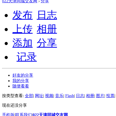
022天津同城交友网
›
分享
发布
日志
上传
相册
添加
分享
记录
好友的分享
我的分享
随便看看
按类型查看:
全部
|
网址
|
视频
|
音乐
|
Flash
|
日志
|
相册
|
图片
|
投票
|
现在还没分享
手机版
|
联系我们
|
022天津同城交友网