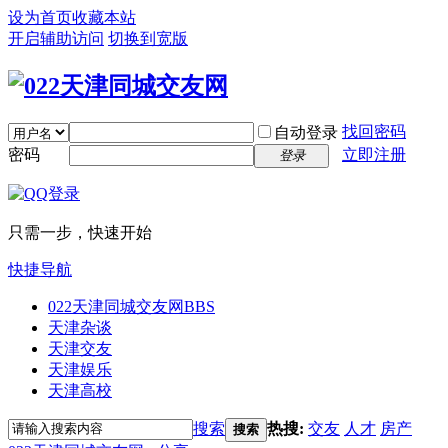
设为首页
收藏本站
开启辅助访问
切换到宽版
找回密码
自动登录
密码
立即注册
登录
只需一步，快速开始
快捷导航
022天津同城交友网
BBS
天津杂谈
天津交友
天津娱乐
天津高校
搜索
热搜:
交友
人才
房产
搜索