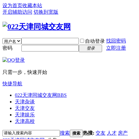
设为首页
收藏本站
开启辅助访问
切换到宽版
找回密码
自动登录
密码
立即注册
登录
只需一步，快速开始
快捷导航
022天津同城交友网
BBS
天津杂谈
天津交友
天津娱乐
天津高校
搜索
热搜:
交友
人才
房产
搜索