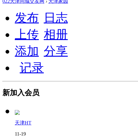
022天津同城交友网
›
天津家园
发布
日志
上传
相册
添加
分享
记录
新加入会员
天津HT
11-19