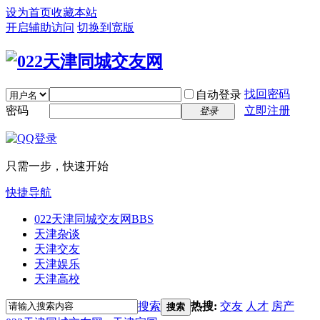
设为首页
收藏本站
开启辅助访问
切换到宽版
找回密码
自动登录
密码
立即注册
登录
只需一步，快速开始
快捷导航
022天津同城交友网
BBS
天津杂谈
天津交友
天津娱乐
天津高校
搜索
热搜:
交友
人才
房产
搜索