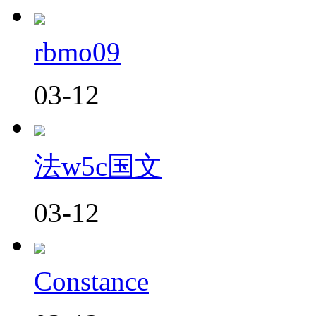
rbmo09
03-12
法w5c国文
03-12
Constance