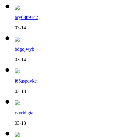
hry68b91c2
03-14
bdgojwyb
03-14
i65aspdvke
03-13
rvyridlgta
03-13